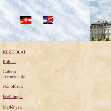
KEZDŐLAP
Rólunk
Galéria-
Termékeink:
Női blúzok
Férfi ingek
Mellények